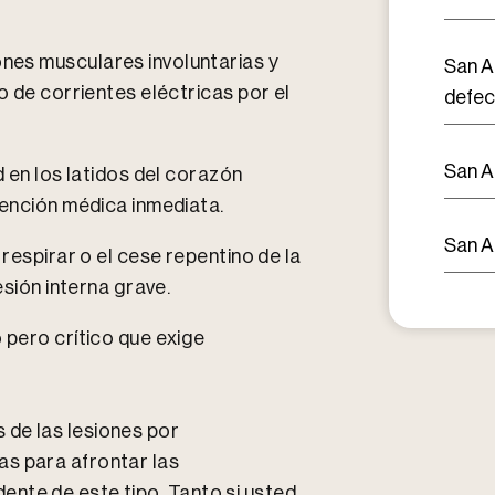
nes musculares involuntarias y
San A
o de corrientes eléctricas por el
defe
San A
d en los latidos del corazón
tención médica inmediata.
San A
respirar o el cese repentino de la
esión interna grave.
 pero crítico que exige
 de las lesiones por
as para afrontar las
nte de este tipo. Tanto si usted