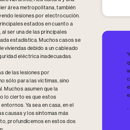
I
n
ier área metropolitana, también
j
uyendo lesiones por electrocución.
u
principales estados en cuanto a
r
e
al ser una de las principales
d
nada estadística. Muchos casos se
?
de viviendas debido a un cableado
"
guridad eléctrica inadecuadas.
q
w
 de las lesiones por
c
o sólo para las víctimas, sino
e
al. Muchos asumen que la
e
o lo cierto es que estos
entornos. Ya sea en casa, en el
-
las causas y los síntomas más
nto, profundicemos en estos dos
n.