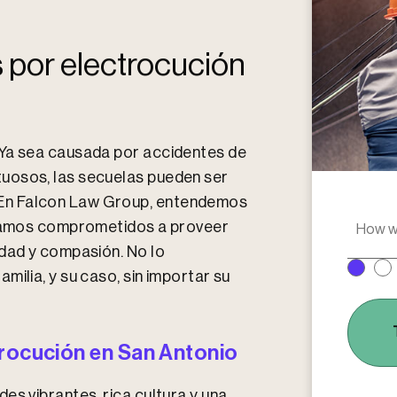
 por electrocución
 Ya sea causada por accidentes de
uosos, las secuelas pueden ser
En Falcon Law Group, entendemos
H
Estamos comprometidos a proveer
o
idad y compasión. No lo
w
ilia, y su caso, sin importar su
w
e
r
e
y
trocución en San Antonio
o
u
es vibrantes, rica cultura y una