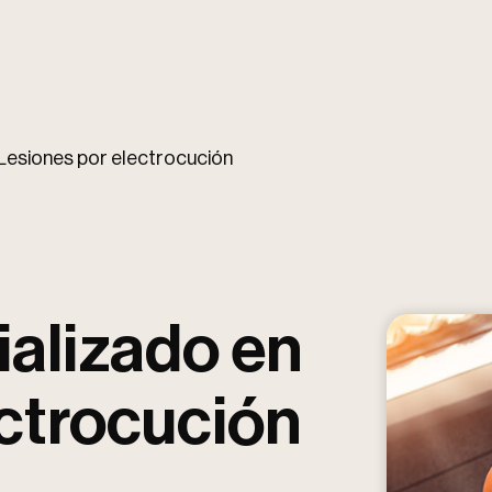
Lesiones por electrocución
alizado en
ectrocución