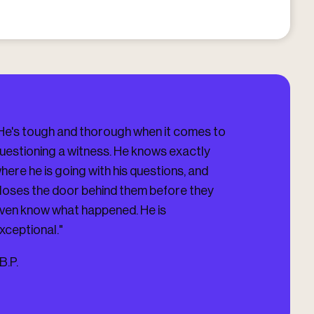
He's tough and thorough when it comes to
"I HIGHLY HIG
uestioning a witness. He knows exactly
Darling Firm, V
here he is going with his questions, and
you updated on 
loses the door behind them before they
you. He got me
ven know what happened. He is
Case which was
xceptional."
-
J.D.
B.P.