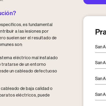
ución?
específicos, es fundamental
Pra
ribuir a las lesiones por
ero suelen ser el resultado de
comunes son:
San A
istema eléctrico mal instalado
San A
 tratarse de un entorno
r desde un cableado defectuoso
San A
 cableado de baja calidad o
San A
aparatos eléctricos, puede