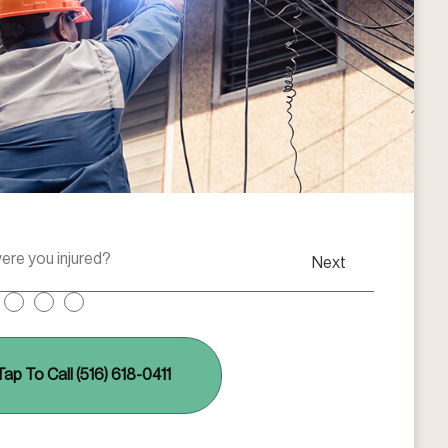
Next
Tap To Call (516) 618-0411