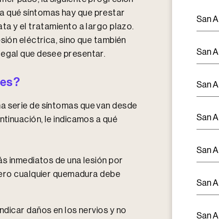
a qué síntomas hay que prestar
San A
ta y el tratamiento a largo plazo.
sión eléctrica, sino que también
San A
legal que desee presentar.
nes?
San A
na serie de síntomas que van desde
San A
ntinuación, le indicamos a qué
San A
ás inmediatos de una lesión por
pero cualquier quemadura debe
San A
dicar daños en los nervios y no
San A