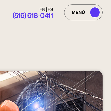
EN
|
ES
MENÚ
(516) 618-0411