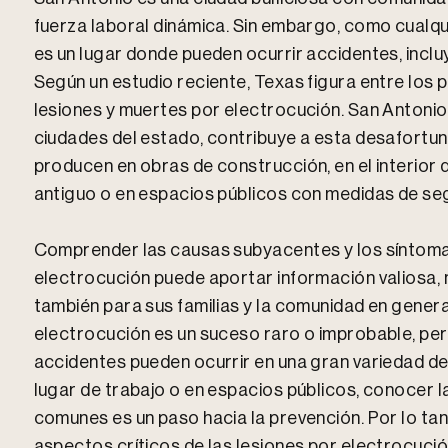
fuerza laboral dinámica. Sin embargo, como cualqu
es un lugar donde pueden ocurrir accidentes, incl
Según un estudio reciente, Texas figura entre los 
lesiones y muertes por electrocución. San Antonio, 
ciudades del estado, contribuye a esta desafortu
producen en obras de construcción, en el interior 
antiguo o en espacios públicos con medidas de se
Comprender las causas subyacentes y los síntomas
electrocución puede aportar información valiosa, n
también para sus familias y la comunidad en gener
electrocución es un suceso raro o improbable, per
accidentes pueden ocurrir en una gran variedad de 
lugar de trabajo o en espacios públicos, conocer 
comunes es un paso hacia la prevención. Por lo ta
aspectos críticos de las lesiones por electrocució