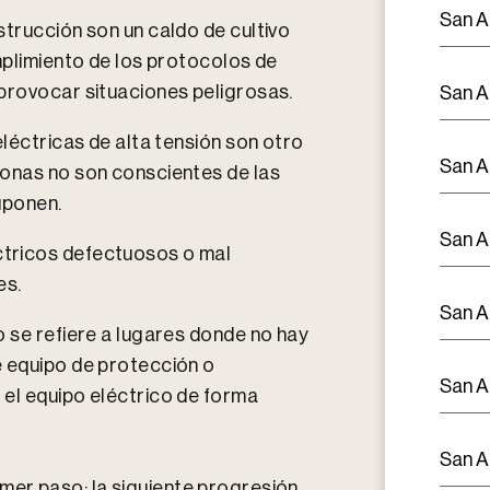
San A
strucción son un caldo de cultivo
mplimiento de los protocolos de
 provocar situaciones peligrosas.
San A
eléctricas de alta tensión son otro
San A
sonas no son conscientes de las
suponen.
San A
tricos defectuosos o mal
es.
San A
o se refiere a lugares donde no hay
e equipo de protección o
San A
el equipo eléctrico de forma
San A
mer paso; la siguiente progresión